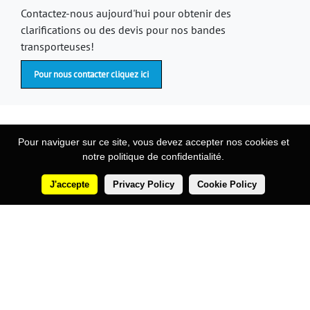
Contactez-nous aujourd'hui pour obtenir des
clarifications ou des devis pour nos bandes
transporteuses!
Pour nous contacter cliquez ici
Pour naviguer sur ce site, vous devez accepter nos cookies et
notre politique de confidentialité.
Cosmetic
Notre histoire
Produits
manufacturing
J'accepte
Privacy Policy
Cookie Policy
Machines
equipment
Lignes
Covid 19 - Usage unique
Nouvelles
Services
Cas véridiques
Clientèle
Garantie de confidentialité
Brevets
Où sommes nous
Agents
Contacts