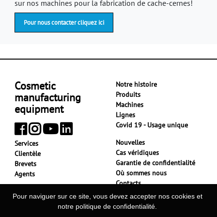
sur nos machines pour la fabrication de cache-cernes!
Pour nous contacter cliquez ici
Cosmetic
Notre histoire
Produits
manufacturing
Machines
equipment
Lignes
Covid 19 - Usage unique
Nouvelles
Services
Cas véridiques
Clientèle
Garantie de confidentialité
Brevets
Où sommes nous
Agents
Contacts
Pour naviguer sur ce site, vous devez accepter nos cookies et
notre politique de confidentialité.
Tecnicoll P.Iva 02711410122 - Rea Va 279777 - Cap. Soc. €