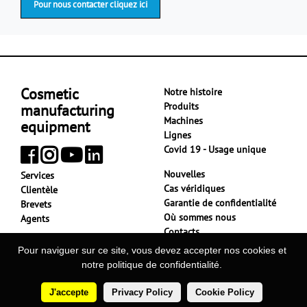
Pour nous contacter cliquez ici
Cosmetic
Notre histoire
Produits
manufacturing
Machines
equipment
Lignes
Covid 19 - Usage unique
Nouvelles
Services
Cas véridiques
Clientèle
Garantie de confidentialité
Brevets
Où sommes nous
Agents
Contacts
Pour naviguer sur ce site, vous devez accepter nos cookies et
notre politique de confidentialité.
Tecnicoll P.Iva 02711410122 - Rea Va 279777 - Cap. Soc. €
20.000 I.V. - Téléphone:
+39-0331-869966
J'accepte
Privacy Policy
Cookie Policy
Privacy Policy
-
Cookie Policy