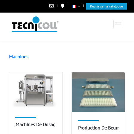
|
|
|
Décharger le catalogue
Machines
Machines De Dosage Et D'emballage De Rouges À Lèvres
Production De Beurre De C