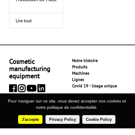
Lire tout
Cosmetic
Notre histoire
Produits
manufacturing
Machines
equipment
Lignes
Covid 19 - Usage unique
Nouvelles
Services
Pour naviguer sur ce site, vous devez accepter nos cookies et
Cas véridiques
Clientèle
notre politique de confidentialité.
Garantie de confidentialité
Brevets
Où sommes nous
Agents
J'accepte
Privacy Policy
Cookie Policy
Contacts