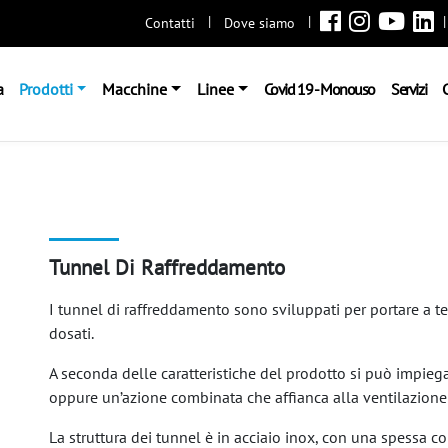
|
|
|
Contatti
Dove siamo
a
Prodotti
Macchine
Linee
Covid 19 - Monouso
Servizi
C
Tunnel Di Raffreddamento
I tunnel di raffreddamento sono sviluppati per portare a 
dosati.
A seconda delle caratteristiche del prodotto si può impiegar
oppure un’azione combinata che affianca alla ventilazione l
La struttura dei tunnel è in acciaio inox, con una spessa c