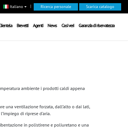
|
Italiano
Ricerca personale
Scarica catalogo
lientela
Brevetti
Agenti
News
Casi veri
Garanzia di riservatezza
temperatura ambiente i prodotti caldi appena
e una ventilazione forzata, dall’alto o dai lati,
’impiego di riprese d'aria.
oibentazione in polistirene e poliuretano e una