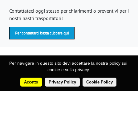
Contattateci oggi stesso per chiarimenti o preventivi per i
nostri nastri trasportatori!
Per contattarci basta cliccare qui
Per navigare in questo sito devi accettare la nostra policy sui
cookie e sulla privacy
Cosmetic
La nostra storia
Prodotti
manufacturing
Accetto
Privacy Policy
Cookie Policy
Macchine
equipment
Linee
Covid 19 - Monouso
News
Servizi
Casi veri
Clientela
Garanzia di riservatezza
Brevetti
Dove siamo
Agenti
Contatti